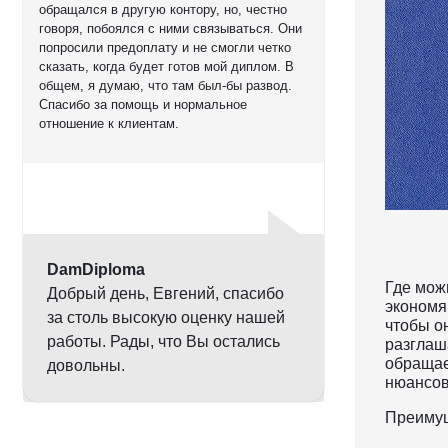
обращался в другую контору, но, честно
говоря, побоялся с ними связываться. Они
попросили предоплату и не смогли четко
сказать, когда будет готов мой диплом. В
общем, я думаю, что там был-бы развод.
Спасибо за помощь и нормальное
отношение к клиентам.
Оценка
5,0
DamDiploma
Где мож
Добрый день, Евгений, спасибо
экономя
за столь высокую оценку нашей
чтобы о
работы. Рады, что Вы остались
разглаша
обращае
довольны.
нюансов
Преимущ