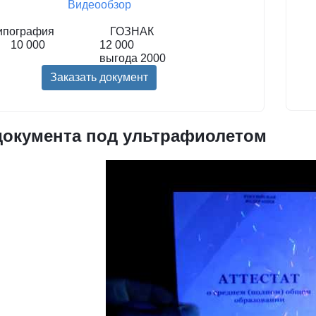
Видеообзор
ипография
ГОЗНАК
10 000
12 000
выгода
2000
Заказать документ
документа под ультрафиолетом