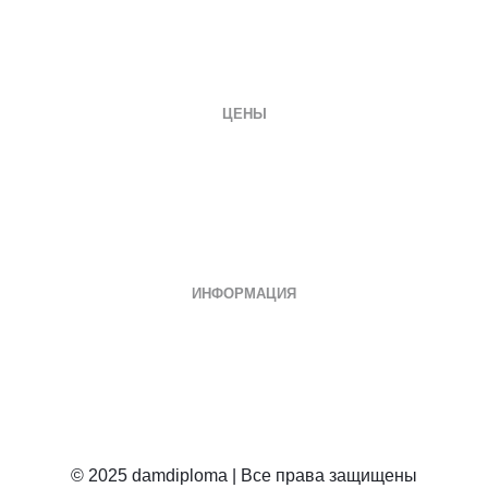
Отзывы
Заказать документ
Контакты
ЦЕНЫ
Диплом специалиста
Диплом бакалавра
Диплом магистра
Неполное образование
Документы СССР
ИНФОРМАЦИЯ
Дипломы о среднем специальном
Дипломы колледжа
Дипломы техникума
Училище, ПТУ
Школьные документы
© 2025 damdiploma | Все права защищены