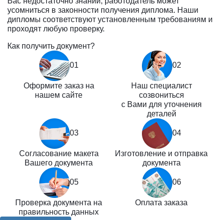
Вас недостаточно знаний, работодатель может
усомниться в законности получения диплома. Наши
дипломы соответствуют установленным требованиям и
проходят любую проверку.
Как получить документ?
01
02
Оформите заказ на
Наш специалист
нашем сайте
созвониться
с Вами для уточнения
деталей
03
04
Согласование макета
Изготовление и отправка
Вашего документа
документа
05
06
Проверка документа на
Оплата заказа
правильность данных