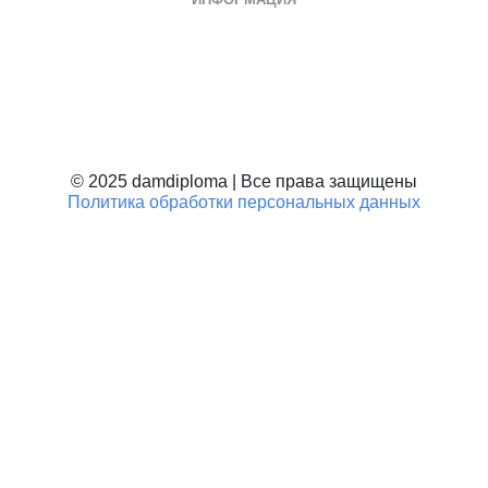
Дипломы о среднем специальном
Дипломы колледжа
Дипломы техникума
Училище, ПТУ
Школьные документы
© 2025 damdiploma | Все права защищены
Политика обработки персональных данных