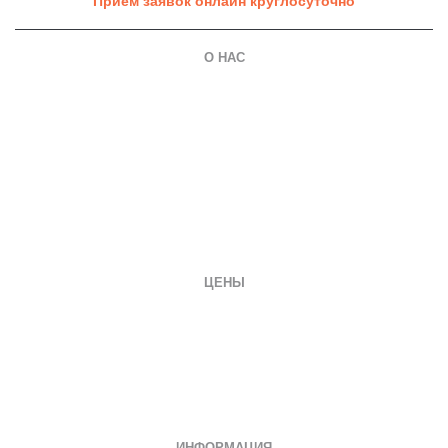
Приём заявок онлайн круглосуточно
О НАС
О компании
Гарантии
Оплата и доставка
Вопросы и ответы
Отзывы
Заказать документ
Контакты
ЦЕНЫ
Диплом специалиста
Диплом бакалавра
Диплом магистра
Неполное образование
Документы СССР
ИНФОРМАЦИЯ