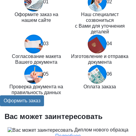
01
02
Оформите заказ на
Наш специалист
нашем сайте
созвониться
с Вами для уточнения
деталей
03
04
Согласование макета
Изготовление и отправка
Вашего документа
документа
05
06
Проверка документа на
Оплата заказа
правильность данных
Оформить заказ
Вас может заинтересовать
Диплом нового образца
Подробнее