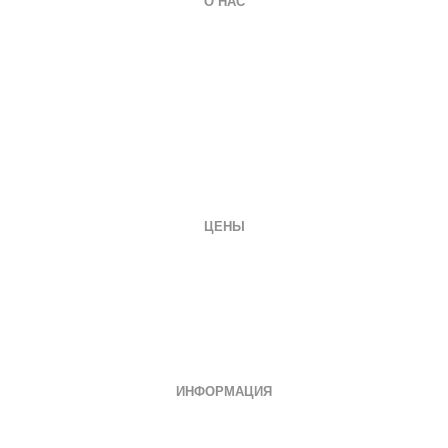
О НАС
О компании
Гарантии
Оплата и доставка
Вопросы и ответы
Отзывы
Заказать документ
Контакты
ЦЕНЫ
Диплом специалиста
Диплом бакалавра
Диплом магистра
Неполное образование
Документы СССР
ИНФОРМАЦИЯ
Дипломы о среднем специальном
Дипломы колледжа