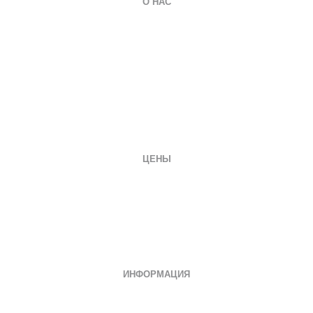
О НАС
О компании
Гарантии
Оплата и доставка
Вопросы и ответы
Отзывы
Заказать документ
Контакты
ЦЕНЫ
Диплом специалиста
Диплом бакалавра
Диплом магистра
Неполное образование
Документы СССР
ИНФОРМАЦИЯ
Дипломы о среднем специальном
Дипломы колледжа