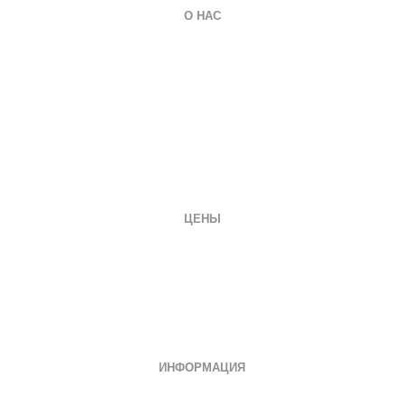
О НАС
О компании
Гарантии
Оплата и доставка
Вопросы и ответы
Отзывы
Заказать документ
Контакты
ЦЕНЫ
Диплом специалиста
Диплом бакалавра
Диплом магистра
Неполное образование
Документы СССР
ИНФОРМАЦИЯ
Дипломы о среднем специальном