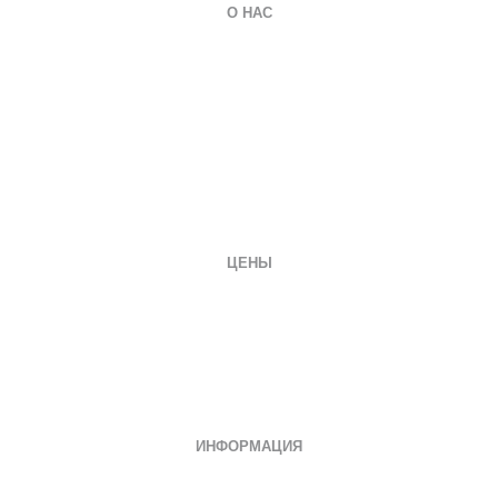
О НАС
О компании
Гарантии
Оплата и доставка
Вопросы и ответы
Отзывы
Заказать документ
Контакты
ЦЕНЫ
Диплом специалиста
Диплом бакалавра
Диплом магистра
Неполное образование
Документы СССР
ИНФОРМАЦИЯ
Дипломы о среднем специальном