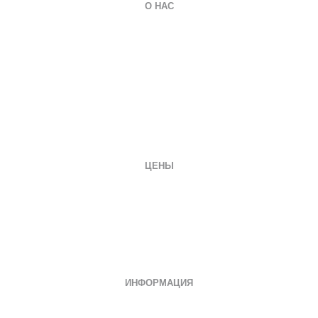
О НАС
О компании
Гарантии
Оплата и доставка
Вопросы и ответы
Отзывы
Заказать документ
Контакты
ЦЕНЫ
Диплом специалиста
Диплом бакалавра
Диплом магистра
Неполное образование
Документы СССР
ИНФОРМАЦИЯ
Дипломы о среднем специальном