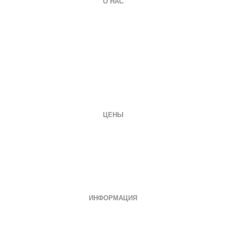
О НАС
О компании
Гарантии
Оплата и доставка
Вопросы и ответы
Отзывы
Заказать документ
Контакты
ЦЕНЫ
Диплом специалиста
Диплом бакалавра
Диплом магистра
Неполное образование
Документы СССР
ИНФОРМАЦИЯ
Дипломы о среднем специальном
Дипломы колледжа