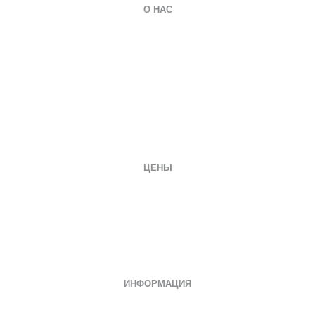
О НАС
О компании
Гарантии
Оплата и доставка
Вопросы и ответы
Отзывы
Заказать документ
Контакты
ЦЕНЫ
Диплом специалиста
Диплом бакалавра
Диплом магистра
Неполное образование
Документы СССР
ИНФОРМАЦИЯ
Дипломы о среднем специальном