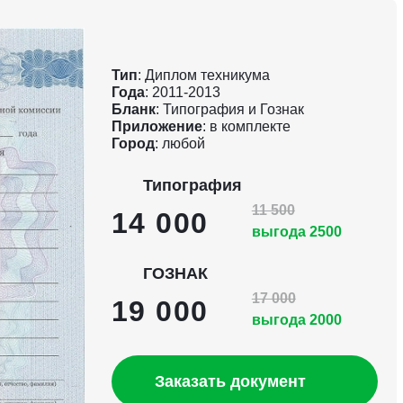
Тип
: Диплом техникума
Года
: 2011-2013
Бланк
: Типография и Гознак
Приложение
: в комплекте
Город
: любой
Типография
11 500
14 000
выгода 2500
ГОЗНАК
17 000
19 000
выгода 2000
Заказать документ