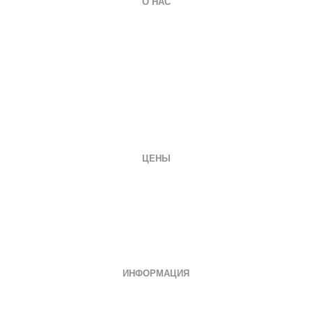
О НАС
О компании
Гарантии
Оплата и доставка
Вопросы и ответы
Отзывы
Заказать документ
Контакты
ЦЕНЫ
Диплом специалиста
Диплом бакалавра
Диплом магистра
Неполное образование
Документы СССР
ИНФОРМАЦИЯ
Дипломы о среднем специальном
Дипломы колледжа