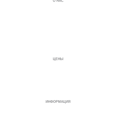
О НАС
О компании
Гарантии
Оплата и доставка
Вопросы и ответы
Отзывы
Заказать документ
Контакты
ЦЕНЫ
Диплом специалиста
Диплом бакалавра
Диплом магистра
Неполное образование
Документы СССР
ИНФОРМАЦИЯ
Дипломы о среднем специальном
Дипломы колледжа