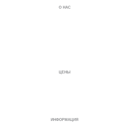
О НАС
О компании
Гарантии
Оплата и доставка
Вопросы и ответы
Отзывы
Заказать документ
Контакты
ЦЕНЫ
Диплом специалиста
Диплом бакалавра
Диплом магистра
Неполное образование
Документы СССР
ИНФОРМАЦИЯ
Дипломы о среднем специальном